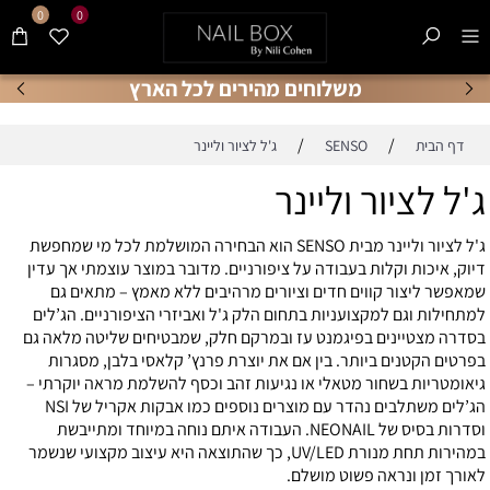
0
0
משלוחים מהירים לכל הארץ
/
/
דף הבית
SENSO
ג'ל לציור וליינר
ג'ל לציור וליינר
ג'ל לציור וליינר מבית SENSO הוא הבחירה המושלמת לכל מי שמחפשת
דיוק, איכות וקלות בעבודה על ציפורניים. מדובר במוצר עוצמתי אך עדין
שמאפשר ליצור קווים חדים וציורים מרהיבים ללא מאמץ – מתאים גם
למתחילות וגם למקצועניות בתחום הלק ג'ל ואביזרי הציפורניים. הג’לים
בסדרה מצטיינים בפיגמנט עז ובמרקם חלק, שמבטיחים שליטה מלאה גם
בפרטים הקטנים ביותר. בין אם את יוצרת פרנץ’ קלאסי בלבן, מסגרות
גיאומטריות בשחור מטאלי או נגיעות זהב וכסף להשלמת מראה יוקרתי –
הג’לים משתלבים נהדר עם מוצרים נוספים כמו אבקות אקריל של NSI
וסדרות בסיס של NEONAIL. העבודה איתם נוחה במיוחד ומתייבשת
במהירות תחת מנורת UV/LED, כך שהתוצאה היא עיצוב מקצועי שנשמר
לאורך זמן ונראה פשוט מושלם.