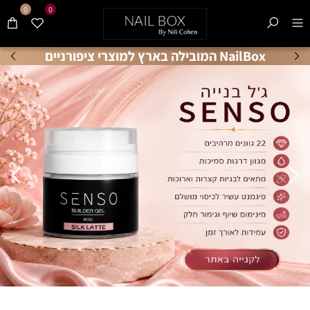
0
0
NailBox המובילה בארץ למוצרי ציפורניים