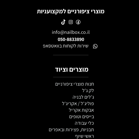
סמיך מאוד HARD
סמיך בינוני EASY
סמיך מאוד HARD
מוצרי ציפורניים למקצועניות
info@nailbox.co.il
050-8833890
שירות לקוחות בוואטסאפ
מוצרים וציוד
חנות מוצרי ציפורניים
לק ג'ל
ג'לים לבניה
פוליג'ל / אקריג'ל
אבקות אקריל
בייסים וטופים
כלי עבודה
תבניות, פצירות ובאפרים
ראשי שיוף