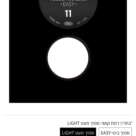
*
בחר/י רמת קושי:
סמיך מעט LIGHT
סמיך בינוי EASY
סמיך מעט LIGHT