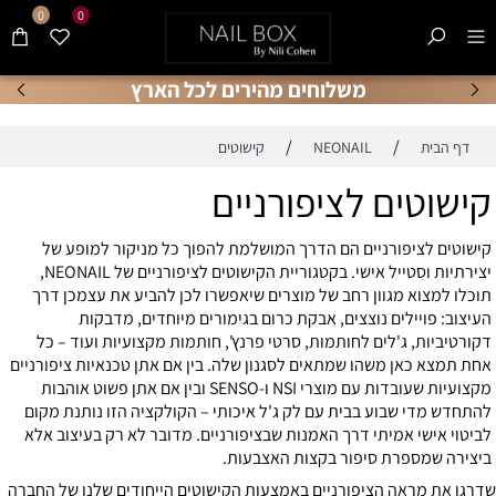
0
0
משלוחים מהירים לכל הארץ
/
/
דף הבית
NEONAIL
קישוטים
קישוטים לציפורניים
קישוטים לציפורניים הם הדרך המושלמת להפוך כל מניקור למופע של
יצירתיות וסטייל אישי. בקטגוריית הקישוטים לציפורניים של NEONAIL,
תוכלו למצוא מגוון רחב של מוצרים שיאפשרו לכן להביע את עצמכן דרך
העיצוב: פויילים נוצצים, אבקת כרום בגימורים מיוחדים, מדבקות
דקורטיביות, ג'לים לחותמות, סרטי פרנץ', חותמות מקצועיות ועוד – כל
אחת תמצא כאן משהו שמתאים לסגנון שלה. בין אם אתן טכנאיות ציפורניים
מקצועיות שעובדות עם מוצרי NSI ו-SENSO ובין אם אתן פשוט אוהבות
להתחדש מדי שבוע בבית עם לק ג'ל איכותי – הקולקציה הזו נותנת מקום
לביטוי אישי אמיתי דרך האמנות שבציפורניים. מדובר לא רק בעיצוב אלא
ביצירה שמספרת סיפור בקצות האצבעות.
שדרגו את מראה הציפורניים באמצעות הקישוטים הייחודים שלנו של החברה