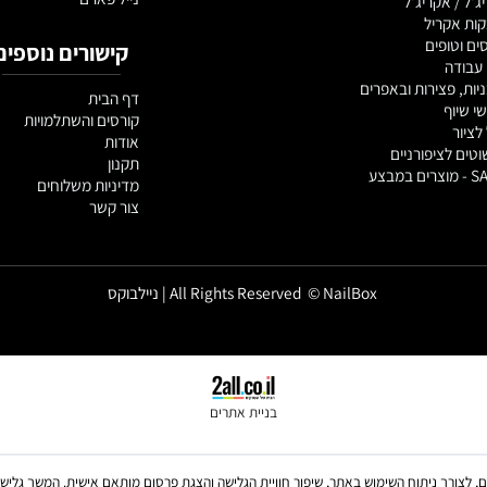
NEONAIL
 ציפורניים
SENSO
NSI
יה
נייל פארם
אקריג'ל
ריל
פים
קישורים נוספים
צירות ובאפרים
דף הבית
קורסים והשתלמויות
אודות
ציפורניים
תקנון
מדיניות משלוחים
צור קשר
All Rights Reserved © NailBox | ניילבוקס