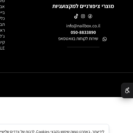
חנות מוצרי
לק ג'ל
ג'לים לבנ
פוליג'ל / 
מוצרי ציפורניים למקצועניות
אבקות אק
בייסים וטו
כלי עבודה
תבניות, פ
info@nailbox.co.il
ראשי שיוף
050-8833890
ג'ל לציור
שירות לקוחות בוואטסאפ
קישוטים ל
SALE - מוצרים במבצע