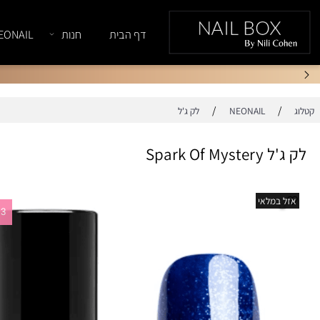
דף הבית
חנות
NEONAIL
/
/
NEONAIL
לק ג'ל
Spark Of 
במלאי
1+3 במתנה