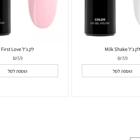
M
לק ג'ל First Love
₪
₪
59
59
ספה לסל
הוספה לסל