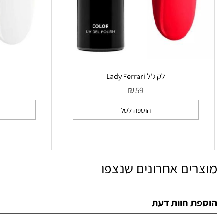
לק ג'ל Lady Ferrari
לק ג'ל ilk Shake
₪
59
הוספה לסל
הו
ם אחרונים שנצפו