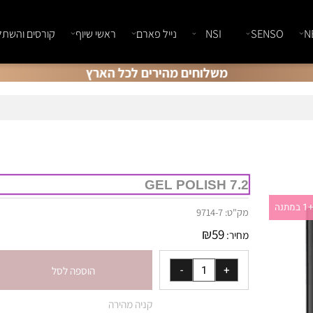
SENSO
NSI
נייל פארם
ראשי שיוף
קורסים והשתלמוי
משלוחים מהירים לכל הארץ
GEL POLISH 7.2
מק"ט:
9714-7
₪
59
מחיר:
הוספה לסל