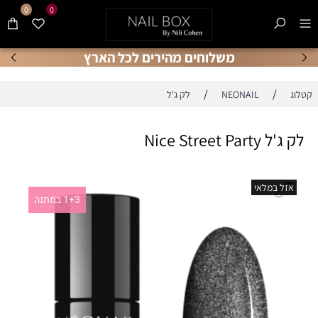
0
0
משלוחים מהירים לכל הארץ
/
/
קטלוג
NEONAIL
לק ג'ל
לק ג'ל Nice Street Party
אזל במלאי
1+3 במתנה