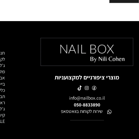
מוצרי
חנות מוצרי
לק ג'ל
ג'לים לבנ
פוליג'ל / 
מוצרי ציפורניים למקצועניות
אבקות אק
בייסים וטו
כלי עבודה
תבניות, פ
info@nailbox.co.il
ראשי שיוף
050-8833890