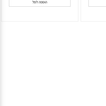
לק ג'ל Natural Beauty
₪
59
הוספה לסל