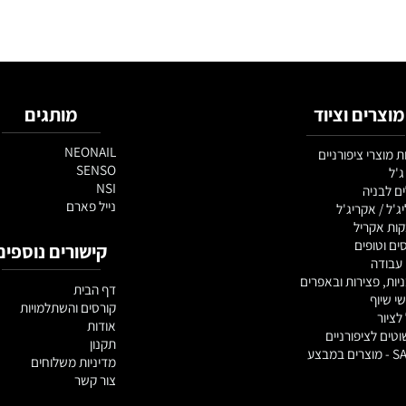
ם וציוד
מותגים
NEONAIL
 ציפורניים
SENSO
NSI
יה
נייל פארם
אקריג'ל
ריל
פים
קישורים נוספים
צירות ובאפרים
דף הבית
קורסים והשתלמויות