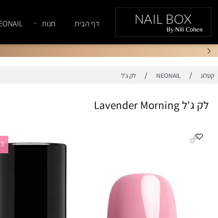
דף הבית
חנות
NEONAIL
/
/
NEONAIL
לק ג'ל
Lavender 
1+3 במתנה