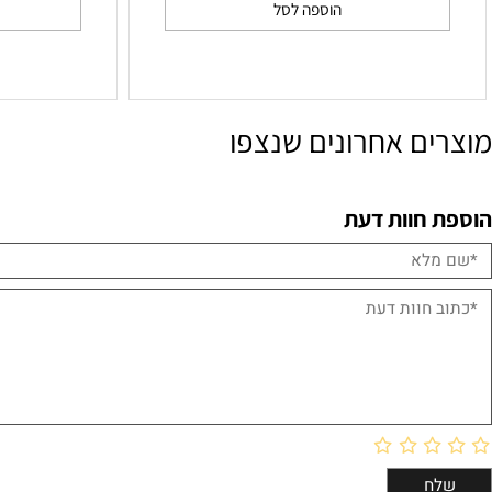
לק ג'ל Lady Ferrari
לק ג'ל ilk Shake
₪
59
הוספה לסל
הו
ם אחרונים שנצפו
חוות דעת