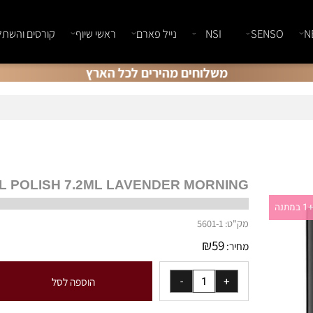
SENSO
NSI
נייל פארם
ראשי שיוף
קורסים והשתלמוי
משלוחים מהירים לכל הארץ
GEL POLISH 7.2ML LAVENDER MORNING
מק"ט:
5601-1
₪
59
מחיר:
הוספה לסל