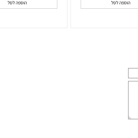
M
לק ג'ל First Love
₪
₪
59
59
ספה לסל
הוספה לסל