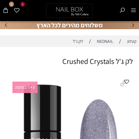
0
0
משלוחים מהירים לכל הארץ
/
/
קטלוג
NEONAIL
לק ג'ל
לק ג'ל Crushed Crystals
1+3 במתנה