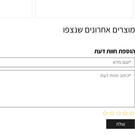
₪
59
הוספה לסל
הו
ם אחרונים שנצפו
חוות דעת