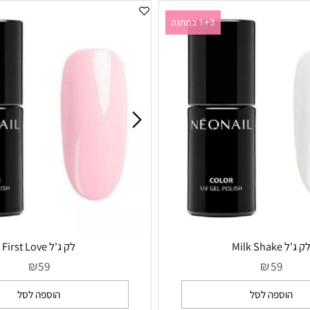
1+3 במתנה
M
לק ג'ל First Love