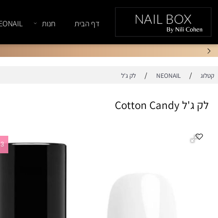
דף הבית
חנות
NEONAIL
/
/
NEONAIL
לק ג'ל
Cotton C
1+3 במתנה