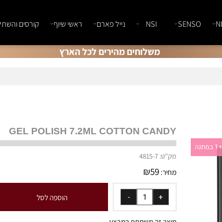
SENSO
NSI
נייל פארם
ראשי שיוף
קורסים והשתלמוי
משלוחים מהירים לכל הארץ
GEL POLISH 7.2ML COTTON CANDY
מק"ט:
4815-7
₪
59
מחיר:
הוספה לסל