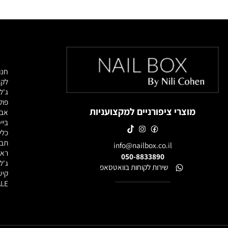
מוצרי
חנות מוצרי
לק ג'ל
ג'לים לבנ
פוליג'ל / 
מוצרי ציפורניים למקצועניות
אבקות אק
בייסים וטו
כלי עבודה
תבניות, פ
info@nailbox.co.il
ראשי שיוף
050-8833890
ג'ל לציור
שירות לקוחות בוואטסאפ
קישוטים ל