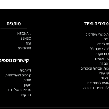
ם וציוד
מותגים
NEONAIL
 ציפורניים
SENSO
NSI
יה
נייל פארם
אקריג'ל
ריל
פים
קישורים נוספים
צירות ובאפרים
דף הבית
קורסים והשתלמויות
אודות
ציפורניים