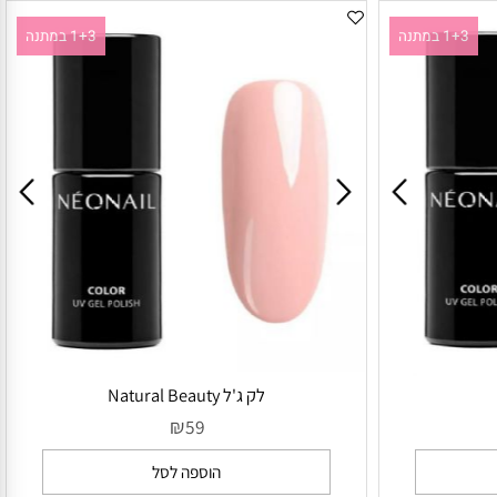
1+3 במתנה
1+3 במתנה
לק ג'ל Natural Beauty