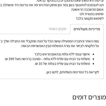
יא משהו שאנו מתמקדים בו במניקור קלאסי.
כם להתעטף בגוון צמר גפן מתוק המדגיש יפה את עדינות היד ומשתלב בטרנדים 
שכבה הראשונה
נורת UV
מקצועי בלבד
תקנון האתר
יות משלוחים
 האתר והחברה המפעילה עושה הכל על מנת שתקבלי את החבילה שלך בזמן הכי 
לקוחה לבחור את צורת המשלוח מבין האפשרויות הבאות:
איסוף עצמי ללא עלות ובתאום מראש בלבד
משלוח עד הבית עם שליח ללא עלות – מותנה ברכישה מעל 399 ₪.
משלוח עד הבית עם שליח בעלות של 35 ₪.
את כל המדיניות משלוחים, לחצו כאן.