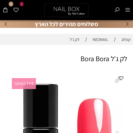
0
0
משלוחים מהירים לכל הארץ
/
/
קטלוג
NEONAIL
לק ג'ל
לק ג'ל Bora Bora
1+3 במתנה