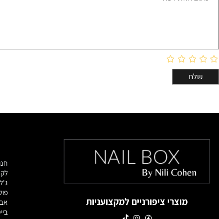
מוצרי
חנות מוצרי
לק ג'ל
ג'לים לבנ
פוליג'ל / 