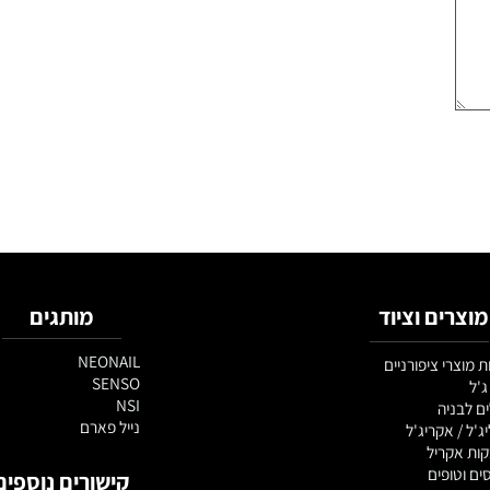
ם וציוד
מותגים
NEONAIL
 ציפורניים
SENSO
NSI
יה
נייל פארם
אקריג'ל