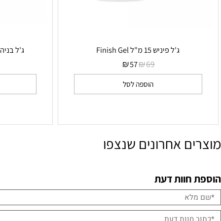
ג'ל פיניש 15 מ"ל Finish Gel
ג'ל בניה ורוד 15 מ"ל Allround Gel
₪
₪
69
69
57
הוספה לסל
הו
ם אחרונים שנצפו
חוות דעת