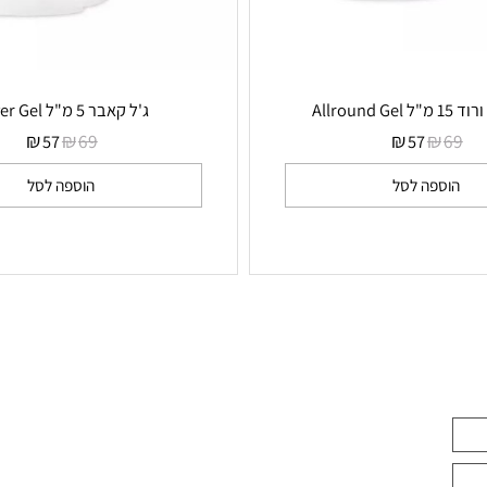
ג'ל קאבר 5 מ"ל Cover Gel
₪
₪
₪
₪
69
57
57
ספה לסל
הוספה לסל