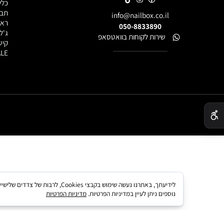
מוצרי ציפורניים למקצועניות
אבקות אק
בייסים וטו
כלי עבודה
תבניות, פ
info@nailbox.co.il
ראשי שיוף
050-8833890
ג'ל לציור
שירות לקוחות בוואטסאפ
קישוטים ל
SALE - מוצרים במבצע
לידיעתך, באתרנו נעשה שימוש בקבצי kies