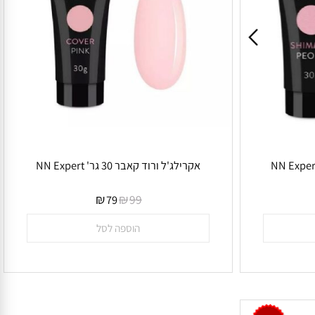
אקרילג'ל ורוד קאבר 30 גר' NN Expert
אין במלאי
₪
₪
99
79
הוספה לסל