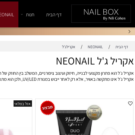
דף הבית
חנות
NEONAIL
/
/
ת
NEONAIL
אקרילג'ל
'ל NEONAIL
 הוא פתרון מקצועי לבנייה, חיזוק ועיצוב ציפורניים, המשלב בין החוזק של האק
ה באוויר, אלא רק לאחר ייבוש במנורת UV/LED, ולכן הוא מתאים במיוחד לעבודה רגועה, נקייה ומבוקרת יותר.
ב-Nail Box תמצאי אקריל ג׳ל NEONAIL בגוונים שונים, כולל
אקריל ג׳ל מאפשר להניח את החומר, לעצב אותו בצורה הרצויה ורק לאחר מכן לה
קריל ג׳ל איכותי חשובה במיוחד למניקוריסטיות שרוצות לקבל תוצאה חזקה, אסתטי
צירות, ראשי שיוף וכלי עבודה נוספים, כדי ליצור תהליך עבודה מלא ומקצועי מההכ
אזל במלאי