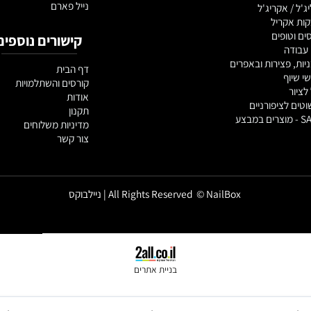
NEONAIL
 ציפורניים
SENSO
NSI
יה
נייל פארם
אקריג'ל
ריל
פים
קישורים נוספים
צירות ובאפרים
דף הבית
קורסים והשתלמויות
אודות
ציפורניים
תקנון
מדיניות משלוחים
צור קשר
All Rights Reserved © NailBox | ניילבוקס