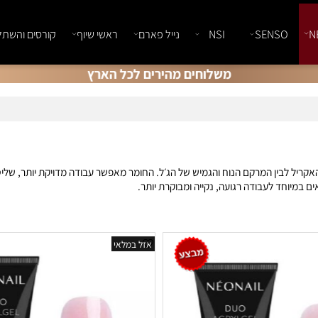
SENSO
NSI
נייל פארם
ראשי שיוף
קורסים והשתלמוי
משלוחים מהירים לכל הארץ
ריל לבין המרקם הנוח והגמיש של הג׳ל. החומר מאפשר עבודה מדויקת יותר, שליטה
 לבן, שקוף, ורוד טבעי, ורוד קאבר וגוונים עם שימר עדין. כל גוון מתאים לסגנון עבודה אחר - מב
כניס לייבוש, בלי לחץ של זמן ובלי תחושת עבודה מהירה מדי.
ת ונוחה לשיוף. הוא מתאים לבנייה על טיפסים, הארכה, מילוי, תיקונים וחיזוק 
נה ועד הגימור הסופי.
אזל במלאי