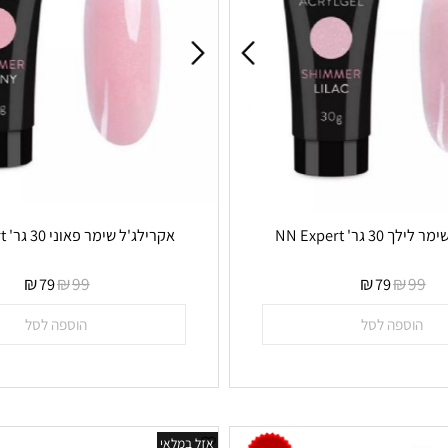
NN Expe
אקרילג'ל שימר פאוני 30 גר' NN Expert
ן במלאי
אין במלאי
₪
₪
₪
₪
99
79
79
ספה לסל
הוספה לסל