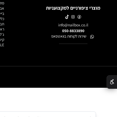
חנות מוצרי
לק ג'ל
ג'לים לבנ
פוליג'ל / 
מוצרי ציפורניים למקצועניות
אבקות אק
בייסים וטו
כלי עבודה
תבניות, פ
info@nailbox.co.il
ראשי שיוף
050-8833890
ג'ל לציור
שירות לקוחות בוואטסאפ
קישוטים ל
SALE - מוצרים במבצע