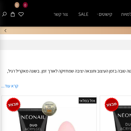
0
0
ות
קישוטים
SALE
צור קשר
 טובה בזמן העיצוב ותוצאה יציבה שמחזיקה לאורך זמן. בשונה מאקריל רגיל,
נייה טבעית ונקייה, דרך חיזוק ציפורן טבעית ועד עיצוב ציפורניים במראה מוקפד ומרשים.
קרא עוד...
מבנה הציפורן. לצד האקריל ג׳ל ניתן לשלב מוצרים משלימים כמו בייס, טופ,
אזל במלאי