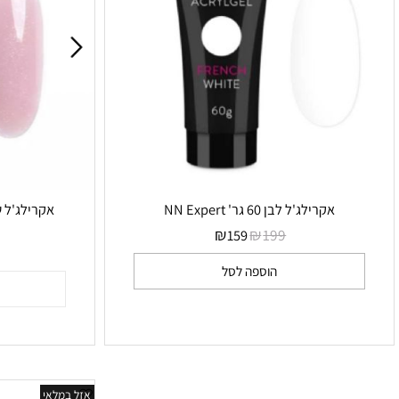
אקרילג'ל לבן 60 גר' NN Expert
אקרילג'ל שימר לילך 30 גר' rt
₪
₪
אי
199
159
99
הוספה לסל
הו