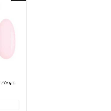
אזל במלאי
אקרילג'ל ורוד טבעי 60 גר' rt
אי
199