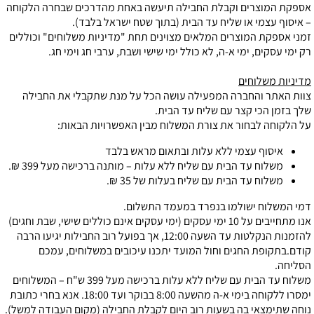
אספקת המוצרים וקבלת החבילה תיעשה באחת מהדרכים שבחר
ה הלקוחה
– איסוף עצמי או שליח עד הבית (בתוך שטח ישראל בלבד).
זמני אספקת המוצרים המלאים מצוינים תחת "מדיניות משלוחים" וכוללים
רק ימי עסקים, ימי א-ה, לא כולל ימי שישי ושבת, ערבי חג וימי חג.
מדיניות משלוחים
צוות האתר והחברה המפעילה עושה הכל על מנת שתקבלי את החבילה
שלך בזמן הכי קצר עם שליח עד הבית.
על הלקוחה לבחור את צורת המשלוח מבין האפשרויות הבאות:
איסוף עצמי ללא עלות ובתאום מראש בלבד
משלוח עד הבית עם שליח ללא עלות – מותנה ברכישה מ
על 399 ₪
.
משלוח עד הבית עם שליח בעלות ש
ל 35 ₪
.
דמי המשלוח ישולמו בנפרד במעמד התשלום.
אנו מתחייבים על 10 ימי עסקים (ימי עסקים אינם כוללים שישי, שבת וחגים)
להזמנות הנקלטות עד השעה 12:00, אך בפועל רוב החבילות יגיעו הרבה
קודם.בתקופת החגים וחול המועד יתכנו עיכובים במשלוחים, עמכם
הסליחה.
משלוח עד הבית עם שליח ללא עלות ברכישה מעל 399 ש"ח – המשלוחים
ימסרו ללקוחה בימי א-ה מהשעה 8:00 בבוקר ועד 18:00. אנא בחרי כתובת
נוחה שתימצאי בה בשעות רוב היום לקבלת החבילה (מקום העבודה למשל).