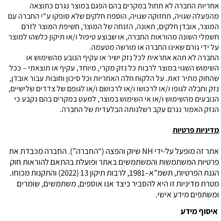
אחריות החברה לא תחול במקרים בהם הפגם במוצר נגרם כתוצאה
מהפעלה שגויה, תחזוקה שגויה, הוספת חלקים שלא סופקו ע"י החברה עם
המוצר, אובדן חלקים, תאונה, הזנחה של המוצר, חשיפת המוצר לזרם
חשמלי השונה מהוראות החברה, או שבוצע טיפול ו/או תיקון כלשהו למוצר
על ידי גורם שאינו החברה או מורשה מטעמה.
החברה לא תהא אחראית לכל נזק ישיר או עקיף הנובע מהשימוש או
השימוש השגוי במוצר לרבות כל נזק מקרי, מיוחד, עקיף או תוצאתי – ככל
שהחוק מתיר זאת. על הלקוח חלה האחריות וכל סיכון וחובות עבור אובדן,
נזק וחבלה לגופו ו/או לרכושו ו/או לרכושם ו/או לגופם של צדדים שלישיים,
הנובעים מהשימוש ו/או אי השימוש במוצר, למעט במקרים בהם נקבע כי
הנזק האמור נגרם עקב רשלנותה הבלעדית של החברה.
מדיניות פרטיות
אתר זה מופעל על-ידי NH שיוק והפצה (“החברה”). החברה מכבדת את
פרטיות המשתמשות והמשתמשים באתר ופועלת בהתאם להוראות חוק
הגנת הפרטיות, תשמ”א–1981, לרבות תיקון 13 (2022) והתקנות מכוחו.
מטרת מדיניות זו היא להסביר כיצד אנו אוספים, משתמשים, שומרים
ומשתפים מידע אישי.
איסוף מידע