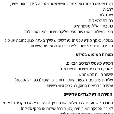
בעת שימוש באתר נאסף מידע אישי אשר נמסר על-ידך באופן ישיר,
לרבות
שם מלא
כתובת למשלוח
כתובת דוא"ל ומספר טלפון
פרטי תשלום באמצעות ספק סליקה חיצוני ומאובטח בלבד
בנוסף, נאסף מידע טכני הנוגע לשימוש שלך באתר, כגון: כתובת
IP
, סוג
הדפדפן, ונתוני גלישה – לצרכי אבטחה ושיפור השירות.
מטרות השימוש במידע
המידע משמש לצרכים הבאים:
אספקת מוצרים ושירותים שרכשת
שיפור חווית המשתמש
שליחת עדכונים, הצעות שיווקיות ותוכן פרסומי (בכפוף להסכמה)
עמידה בדרישות החוק, רגולציה וצווי רשויות
מסירת מידע לצדדים שלישיים
החברה לא תעביר לצד שלישי את פרטיך האישיים אלא במקרים הבאים:
לצורך אספקת השירותים (כגון חברת שילוח או ספקי סליקה)
אם התקבלה הסכמה מפורשת לכך