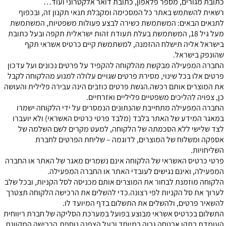
כתובת מגורים, מספר פלאפון, כתובת דואר אלקטרוני ועוד…
רשאית להשתמש באתר כל המסכימה ומקבלת תנאי תקנון זה, ובכפוף
לתנאים הבאים: המשתמשת כשירה לבצע פעולות משפטיות, המשתמשת
מעל גיל 18, המשתמשת בעלת תעודת זהות ישראלית תקפה ובעל כתובת
בישראל אליה תישלח ההזמנה, למשתמשת קיים כרטיס אשראי תקף
שהונפק בישראל.
החברה המפעילה מבקשת מהלקוחה להקפיד על פרטים נכונים ועל עדכון
פרטים אלו בכל שינוי, מסירת פרטים שגויים עלולה למנוע מהלקוחה לקבל
את המוצרים אותם רכשה.הגשת פרטים כוזבים הינה עבירה פלילית והעושה
כן, צפויה להליכים משפטיים פליליים ואזרחיים.
החברה המפעילה מתחייבת שהנתונים הנמסרים על ידי הלקוחה ישמרו
במאגר המידע של האתר בלבד (מלבד פרטי כרטיס האשראי) ולא יועברו
לצד שלישי ללא הסכמתה של הלקוחה, למעט מקרים לשם השלמה של
אספקה ומשלוח של המוצרים, לדוגמה – שליחת הפרטים לחברת
השליחויות.
פרטי כרטיס האשראי של הלקוחה אינם נשמרים מאגר של האתר או החברה
המפעילה, ואינם נגישים לעובדי האתר או החברה המפעילה.
הלקוחה מוזמנת לבחור את המוצרים אותם מכניסה לסל הקניות, ובכל שלב
לערוך את סל הקניות לפי רצונה.כדי להשלים את הרכישה הלקוחה תצטרך
להשאיר פרטים, ולהשלים את התשלום בדף המיועד לו.
התשלום בכרטיס אשראי מבוצע בפועל במערכת הסליקה של חברת ריווחית
העומדת בתקן אבטחה גבוה במיוחד ובעל הצפנה נוספת.הרכישה המקוונת