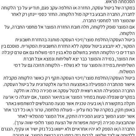
הסכמתה מראש.
במקרה של ביטול עסקה, החזרה או החלפה עקב פגם, תודיע על כך הלקוחה
לחברה, החברה תבצע בדיקה מול הלקוחה. החזר כספי יינתן רק לאחר
שהמוצר חזר למחסני החברה.
אם המוצר סופק ללקוחה, חלה חובת החזרת המוצר אל מחסני החברה, על
הלקוחה.
ביטול העסקה/החלפת מוצר/זיכוי העסקה מותנה בהחזרת חשבונית
המקור, לא יתבצע ביטול עסקה ללא החזרת החשבונית המקורית. מוסכם בין
הצדדים כי הלקוחה תחויב בתשלום מלא בגין דמי משלוח גם אם טרם קיבלה
את המוצר, במידה והמוצר כבר יצא לשליחות ונמצא אצל חברת
השליחויות.במידה והמוצר עוד לא נשלח – הלקוחה תזוכה גם על דמי
המשלוח.
ביטול העסקה/החלפת מוצר/זיכוי העסקה תקף רק כאשר הלקוחה מקבלת
אישור מהחברה המפעילה באמצעות הודעה אלקטרונית על ביטול העסקה.
החברה המפעילה תהא רשאית לבטל עסקה או מכירה כולה או חלקה
במקרים שנפלה טעות במחיר המוצר או בתיאור המוצר, אם יתגלה כי ארעה
תקלה בתקשורת ו/או בעיה טכנית אשר מנעה מהגולשים להשתמש באתר
באופן תקין, במקרה של כוח עליון – פעולת מלחמה, טרור ו/או כל דבר אחר
אשר ימנע המשך ביצוע המכירה התקין, אזל המוצר מהמלאי לאחר
שהתבצעה מכירה (קיימת אפשרות של הצעת מוצר חלופי שווה ערך).
החברה ו/או הספק לא יהיו אחראיים ולא יישאו בכל נזק ישיר או עקיף, הנגרם
ללקוחה או לצד שלישי, לרבות נזק כספי בגין רכישת המוצר, או תגובה