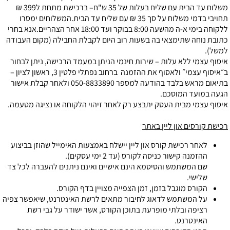
משלוח עד הבית עם שליח בעלות של
35 ש"ח– ברכישת מתחת ל399 ₪
תחויבי בדמי משלוח על סך 35 ₪ עם שליח עד הבית.המשלוחים ימסרו
ללקוחה בימי א-ה מהשעה 8:00 בבוקר ועד 18:00 אחר הצהריים.אנא בחרי
כתובת נוחה שתימצאי בה בשעות רוב היום לקבלת החבילה (מקום העבודה
למשל).
איסוף עצמי ללא עלות – שירות חינמי הניתן במעמד הרכישה, ניתן לבחור
ב״איסוף עצמי״ ולאסוף את ההזמנה
ברחוב נפתלי פלטין 3, ראשון לציון
–
בתיאום מראש בלבד בהודעה ל
מספר
050-8833890 ולאחר קבלת אישור
הגעה במועד המוסכם
.
איסוף עצמי מבית העסק יתבצע רק לאחר זיהוי הלקוחה או נציגה מטעמה.
רכישת קורסים און ליין באתר
לאחר רכישת קורס און ליין יישלח באמצעות האימייל שהוזן בביצוע
ההזמנה קישור כניסה לקורס (עד 2 ימי עסקים).
שם המשתמש והסיסמא הינם אישיים ואינם ניתנים להעברה לכל צד
שלישי.
הקורס מוגבל בזמן, זמן הצפייה מצויין בדף הקורס.
על המשתמש לדאוג לחיבור מתאים לרשת האינטרנט, שיאפשר צפיה
רציפה ובלתי מופרעת בתוכן הקורס, אשר ישודר על גבי רשת
האינטרנט.