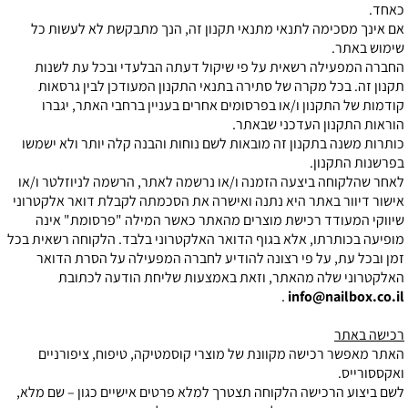
כאחד.
אם אינך מסכימה לתנאי מתנאי תקנון זה, הנך מתבקשת לא לעשות כל
שימוש באתר.
החברה המפעילה רשאית על פי שיקול דעתה הבלעדי ובכל עת לשנות
תקנון זה. בכל מקרה של סתירה בתנאי התקנון המעודכן לבין גרסאות
קודמות של התקנון ו/או בפרסומים אחרים בעניין ברחבי האתר, יגברו
הוראות התקנון העדכני שבאתר.
כותרות משנה בתקנון זה מובאות לשם נוחות והבנה קלה יותר ולא ישמשו
בפרשנות התקנון.
לאחר שהלקוחה ביצעה הזמנה ו/או נרשמה לאתר, הרשמה לניוזלטר ו/או
אישור דיוור באתר היא נתנה ואישרה את הסכמתה לקבלת דואר אלקטרוני
שיווקי המעודד רכישת מוצרים מהאתר כאשר המילה "פרסומת" אינה
מופיעה בכותרתו, אלא בגוף הדואר האלקטרוני בלבד. הלקוחה רשאית בכל
זמן ובכל עת, על פי רצונה להודיע לחברה המפעילה על הסרת הדואר
האלקטרוני שלה מהאתר, וזאת באמצעות שליחת הודעה לכתובת
.
info@nailbox.co.il
רכישה באתר
האתר מאפשר רכישה מקוונת של מוצרי קוסמטיקה, טיפוח, ציפורניים
ואקססורייס.
לשם ביצוע הרכישה הלקוחה תצטרך למלא פרטים אישיים כגון – שם מלא,