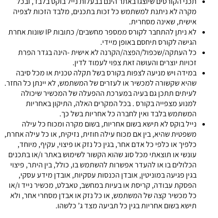
תכני הקורסים שיוצגו באתר הינם בבעלות נייל בוקס בלבד, ובכל
מקרה לא ניתנת למשתמש כל זכות בתכנים, מלבד הזכות לצפיה
אישית, שאינה מסחרית.
לא ניתן להתחבר לקורס ממספר מחשבים/ כתובות IP שונות אחרת
הגישה לקורס תיחסם באופן מיידי.
כל העתקה/שכפול/הפצה/הקרנה לא אישית -הינה בגדר הפרת
זכויות יוצרים והעושה זאת צפוי לעמוד לדין.
במידה ויש מניעה לצפות בקורס בשל תקלה טכנית או מכל סיבה
שהיא שקשורה למכשיר או לעזרים של המשתמש, לא יינתן כל החזר.
לעיתים תתכן גם בעיה במערכת ההפעלה של המכשיר שיכולה
למנוע מצפייה בקורס . בכל המקרים האלה, התיקון באחריות
המשתמש בלבד ואין לחברה כל אחריות בשל כך.
נייל בוקס לא תישא בשום אחריות, בשום מקרה ומכוח כל עילה
משפטית שהיא, בין אם מכוח עילה חוזית, נזיקית, או כל עילה אחרת,
כלפיך או כלפי כל אדם אחר, בגין כל נזק או פיצוי, עקיף, מיוחד,
עונשי או תוצאתי מכל סוג שהוא הקשור לשימוש באתר ו/או בתכנים
הכלולים בו או להעדר אפשרות להשתמש בו, כולל, בין היתר, פיצוי
בגין פגיעה במוניטין, אובדן הכנסות עסקיות, אובדן מידע עסקי,
הפסקת עבודה, קריסת או בעיות במחשב, טאבלט, מכשיר נייד ו/או
כל מכשיר קצה של המשתמש, או כל נזק או אבדן מסחרי אחר, ולא
תישא בשום אחריות בגין כל תביעה מצד ג’ כלשהו.