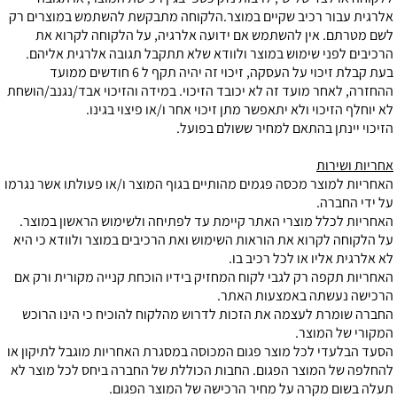
אלרגית עבור רכיב שקיים במוצר.הלקוחה מתבקשת להשתמש במוצרים רק
לשם מטרתם. אין להשתמש אם ידועה אלרגיה, על הלקוחה לקרוא את
הרכיבים לפני שימוש במוצר ולוודא שלא תתקבל תגובה אלרגית אליהם.
בעת קבלת זיכוי על העסקה, זיכוי זה יהיה תקף ל 6 חודשים ממועד
ההחזרה, לאחר מועד זה לא יכובד הזיכוי. במידה והזיכוי אבד/נגנב/הושחת
לא יוחלף הזיכוי ולא יתאפשר מתן זיכוי אחר ו/או פיצוי בגינו.
הזיכוי יינתן בהתאם למחיר ששולם בפועל.
אחריות ושירות
האחריות למוצר מכסה פגמים מהותיים בגוף המוצר ו/או פעולתו אשר נגרמו
על ידי החברה.
האחריות לכלל מוצרי האתר קיימת עד לפתיחה ולשימוש הראשון במוצר.
על הלקוחה
לקרוא את הוראות השימוש ואת הרכיבים במוצר ולוודא כי היא
לא אלרגית אליו או לכל רכיב בו.
האחריות תקפה רק לגבי לקוח המחזיק בידיו הוכחת קנייה מקורית ורק אם
הרכישה נעשתה באמצעות האתר.
החברה שומרת לעצמה את הזכות לדרוש מהלקוח להוכיח כי הינו הרוכש
המקורי של המוצר.
הסעד הבלעדי לכל מוצר פגום המכוסה במסגרת האחריות מוגבל לתיקון או
להחלפה של המוצר הפגום. החבות הכוללת של החברה ביחס לכל מוצר לא
תעלה בשום מקרה על מחיר הרכישה של המוצר הפגום.