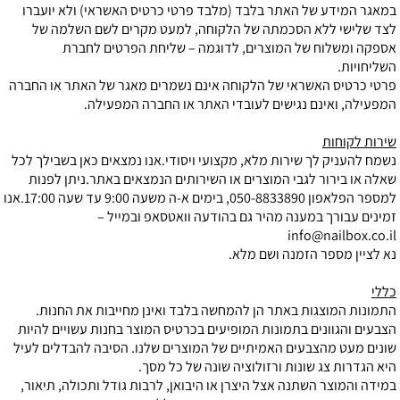
במאגר המידע של האתר בלבד (מלבד פרטי כרטיס האשראי) ולא יועברו
לצד שלישי ללא הסכמתה של הלקוחה, למעט מקרים לשם השלמה של
אספקה ומשלוח של המוצרים, לדוגמה – שליחת הפרטים לחברת
השליחויות.
פרטי כרטיס האשראי של הלקוחה אינם נשמרים מאגר של האתר או החברה
המפעילה, ואינם נגישים לעובדי האתר או החברה המפעילה.
שירות לקוחות
נשמח להעניק לך שירות מלא, מקצועי ויסודי.אנו נמצאים כאן בשבילך לכל
שאלה או בירור לגבי המוצרים או השירותים הנמצאים באתר.ניתן לפנות
למספר הפלאפון
050-8833890
, בימים א-ה משעה 9:00 עד שעה 17:00.אנו
זמינים עבורך במענה מהיר גם בהודעה וואטסאפ ובמייל –
info@nailbox.co.il
נא לציין מספר הזמנה ושם מלא.
כללי
התמונות המוצגות באתר הן להמחשה בלבד ואינן מחייבות את החנות.
הצבעים והגוונים בתמונות המופיעים בכרטיס המוצר בחנות עשויים להיות
שונים מעט מהצבעים האמיתיים של המוצרים שלנו. הסיבה להבדלים לעיל
היא הגדרות צג שונות ורזולוציה שונה של כל מסך.
במידה והמוצר השתנה אצל היצרן או היבואן, לרבות גודל ותכולה, תיאור,