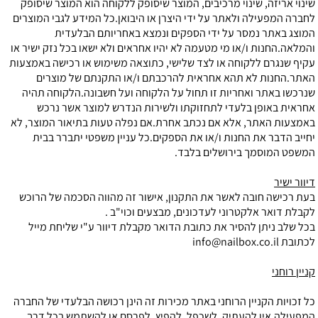
שינוי אריזה, שינוי מרכיבים, המוצר שיסופק ללקוחה הוא המוצר שיסופק
לחברה המפעילה ולאתר על ידי היצרן או היבואן.כל המידע לגבי המוצרים
המוצג באתר נמסר על ידי הספקים ונמצא באחריותם הבלעדית
והמלאה.החנות ו/או מי מטעמה לא יהיו אחראים ולא ישאו בכל נזק ישיר או
עקיף שנגרם ללקוחה או לצד שלישי, כתוצאה משימוש או רכישה באמצעות
האתר.החנות לא תהא אחראית להרכבתם ו/או התקנתם של מוצרים
שנרכשו באתר ואחריות זו תחול על הלקוחה ועל חשבונה.הלקוחה תהיה
אחראית באופן בלעדי לתחזוקתו ולשירות הנדרש למוצר אשר נרכש
באמצעות האתר, אלא אם נכתב אחרת.אם נפלה טעות בתיאור המוצר, לא
יחייב הדבר את החנות ו/או את הספקים.כל עניין משפטי יתברר בבית
המשפט המוסמך בירושלים בלבד.
דיוור ישיר
בעת רכישה חובה לאשר את התקנון, אישור זה מהווה הסכמה של הרוכש
לקבלת דואר אלקטרוני לעדכונים, מבצעים וכוי"ב .
בכל שלב ניתן להסיר את כתובת הדואר מקבלת דיוור ע"י שליחת מייל
לכתובת
info@nailbox.co.il
קניין רוחני
כל זכויות הקניין הרוחני באתר מכירות זה הינן רכושה הבלעדי של החברה
המפעילה.אין להעתיק, לשכפל, להפיץ, לפרסם או להשתמש בכל דרך