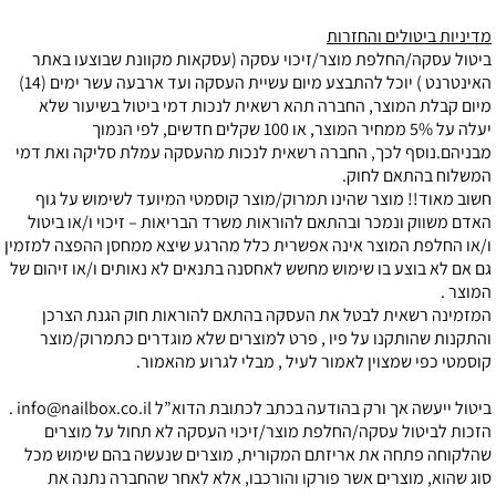
מדיניות ביטולים והחזרות
ביטול עסקה/החלפת מוצר/זיכוי עסקה (עסקאות מקוונת שבוצעו באתר
האינטרנט ) יוכל להתבצע מיום עשיית העסקה ועד ארבעה עשר ימים (14)
מיום קבלת המוצר, החברה תהא רשאית לנכות דמי ביטול בשיעור שלא
יעלה על 5% ממחיר המוצר, או 100 שקלים חדשים, לפי הנמוך
מבניהם.נוסף לכך, החברה רשאית לנכות מהעסקה עמלת סליקה ואת דמי
המשלוח בהתאם לחוק.
חשוב מאוד!! מוצר שהינו תמרוק/מוצר קוסמטי המיועד לשימוש על גוף
האדם משווק ונמכר ובהתאם להוראות משרד הבריאות – זיכוי ו/או ביטול
ו/או החלפת המוצר אינה אפשרית כלל מהרגע שיצא ממחסן ההפצה למזמין
גם אם לא בוצע בו שימוש מחשש לאחסנה בתנאים לא נאותים ו/או זיהום של
המוצר .
המזמינה רשאית לבטל את העסקה בהתאם להוראות חוק הגנת הצרכן
והתקנות שהותקנו על פיו , פרט למוצרים שלא מוגדרים כתמרוק/מוצר
קוסמטי כפי שמצוין לאמור לעיל , מבלי לגרוע מהאמור.
ביטול ייעשה אך ורק בהודעה בכתב לכתובת הדוא”ל
info@nailbox.co.il
.
הזכות לביטול עסקה/החלפת מוצר/זיכוי העסקה לא תחול על מוצרים
שהלקוחה פתחה את אריזתם המקורית, מוצרים שנעשה בהם שימוש מכל
סוג שהוא, מוצרים אשר פורקו והורכבו, אלא לאחר שהחברה נתנה את