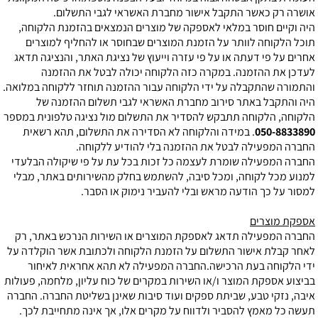
אושרה רק כאשר התקבל אישור מחברת האשראי לגבי התשלום.
היה וקיים חוסר במלאי לאספקה של מוצרים הנמצאים בהזמנת הלקוחה,
תוכל הלקוחה לוותר על הזמנת המוצרים שבחוסר או להחליף למוצרים
אחרים על פי דעתה או על פי עזרה וייעוץ של נציגת האתר, והנציגה תדאג
לעדכן את ההזמנה. במקרה כזה הלקוחה יכולה לבטל את ההזמנה
והתמורה שהתקבלה על ידי הלקוחה עבור ההזמנה תוחזר ללקוחה במלואה.
היה והתקבל באתר סירוב מחברת האשראי לגבי תשלום ההזמנה של
הלקוחה, הלקוחה תתבקש להסדיר את התשלום מול נציגה טלפונית במספר
050-8833890
.
במידה והלקוחה לא הסדירה את התשלום, תהא רשאית
החברה המפעילה לבטל את ההזמנה בלי להודיע ללקוחה.
החברה המפעילה שומרת לעצמה כל זכות בכל עת על פי שיקולה הבלעדי
למנוע מכל לקוחה, ומכל סיבה, להשתמש בחלק מהשירותים באתר, מבלי
למסור על כך הודעה מראש ובלי להעביר נימוק או הסבר.
אספקת מוצרים
החברה המפעילה תדאג לאספקת המוצרים או השירות הנרכש באתר, רק
לאחר קבלת אישור התשלום על הזמנת הלקוחה ולכתובת אשר הוקלדה על
ידי הלקוחה בעת הרכישה.החברה המפעילה לא תהא אחראית לאיחור
בביצוע אספקת המוצר ו/או השירות במקרים של כוח עליון, מלחמה, פעולות
איבה, נזקי טבע, שביתת ספקים ועוד סיבות שאינן בשליטת החברה. החברה
תעשה כל מאמץ להסביר ולדווח על מקרים אלו, אך אינה מתחייבת לכך.