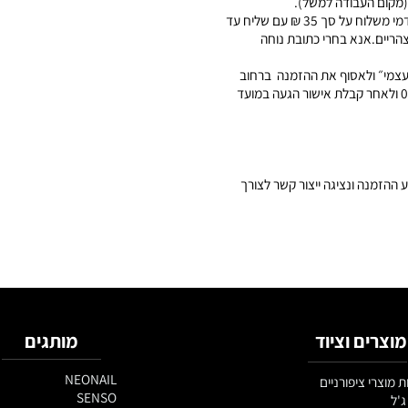
35 ש"ח– ברכישת מתחת ל399 ₪ תחויבי בדמי משלוח על סך 35 ₪ עם שליח עד
מהשעה 8:00 בבוקר ועד 18:00 אחר הצהריים.אנא בחרי כתובת נוחה
״ ולאסוף את ההזמנה ברחוב
050- ולאחר קבלת אישור הגעה במועד
יצוע ההזמנה ונציגה ייצור קשר לצורך
ם וציוד
מותגים