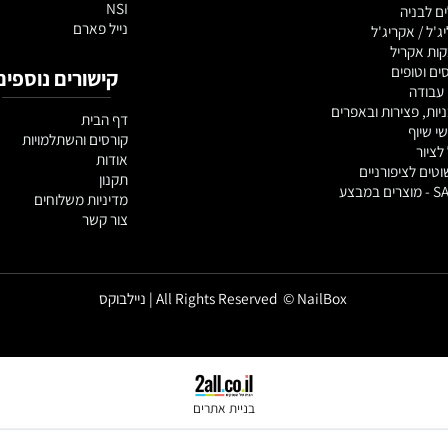
NEONAIL
 ציפורניים
SENSO
NSI
יה
נייל פארם
אקריג'ל
ריל
פים
קישורים נוספים
צירות ובאפרים
דף הבית
קורסים והשתלמויות
אודות
ציפורניים
תקנון
מדיניות משלוחים
צור קשר
All Rights Reserved © NailBox | ניילבוקס