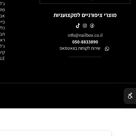
חנות מוצרי
לק ג'ל
ג'לים לבנ
פוליג'ל / 
מוצרי ציפורניים למקצועניות
אבקות אק
בייסים וטו
כלי עבודה
תבניות, פ
info@nailbox.co.il
ראשי שיוף
050-8833890
ג'ל לציור
שירות לקוחות בוואטסאפ
קישוטים ל
SALE - מוצרים במבצע