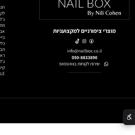
מוצרי
חנות מוצרי
לק ג'ל
ג'לים לבנ
פוליג'ל / 
מוצרי ציפורניים למקצועניות
אבקות אק
בייסים וטו
כלי עבודה
תבניות, פ
info@nailbox.co.il
ראשי שיוף
050-8833890
ג'ל לציור
שירות לקוחות בוואטסאפ
קישוטים ל
SALE - מוצרים במבצע