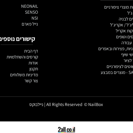
ם וציוד
מותגים
NEONAIL
 ציפורניים
SENSO
NSI
יה
נייל פארם
אקריג'ל
ריל
פים
קישורים נוספים
צירות ובאפרים
דף הבית
קורסים והשתלמויות
אודות
ציפורניים
תקנון
מדיניות משלוחים
צור קשר