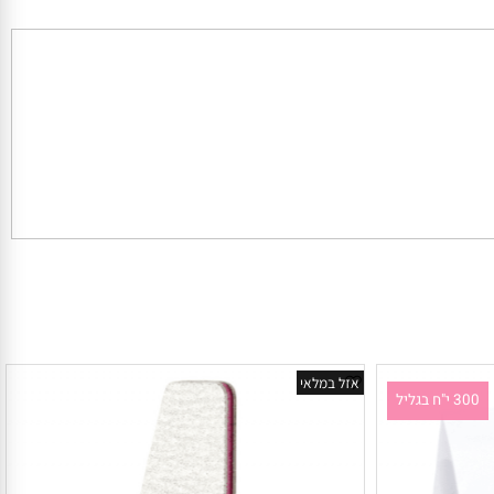
אזל במלאי
 י"ח בגליל