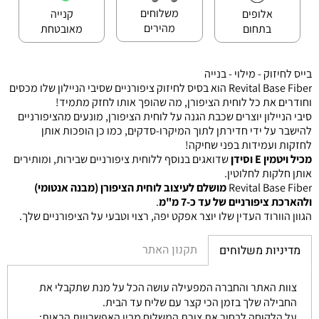
משלוחים
אלופים
קנייה
מהירים
בתחום
מאובטחת
בייס לחיזוק - מילוי - בנייה
Revital Base Fiber הוא בסיס לחיזוק ציפורניים שסיבי הניילון שלו מכסים
וחודרים את כל לוחית הציפורן, מה שהופך אותו לחזק מתמיד!
סיבי הניילון יוצרים שכבת הגנה על לוחית הציפורן, מונעים מהציפורניים
להישבר על ידי חדירתן לתוך המיקרו-סדקים, כמו כן הופכות אותן
לחזקות ועמידות בפני שחיקה!
מכיל ויטמין E וסידן
שדואגים בנוסף ללוחית ציפורניים שבירות, ומותירים
אותן חלקות לחלוטין.
Revital Base Fiber
מושלם לעיצוב לוחית הציפורן (מבנה אנטומי)
ולהארכת ציפורניים של עד כ-7 מ"מ
.
הגוון הוורוד העדין שלו יוצר אפקט יפה, רצוי וטבעי על הציפורניים שלך.
תקנון האתר
מדיניות משלוחים
צוות האתר והחברה המפעילה עושה הכל על מנת שתקבלי את
החבילה שלך בזמן הכי קצר עם שליח עד הבית.
על הלקוחה לבחור את צורת המשלוח מבין האפשרויות הבאות: