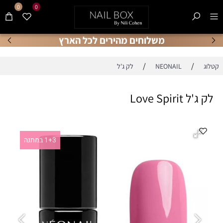
0
0
משלוחים מהירים לכל הארץ
/
/
קטלוג
NEONAIL
לק ג'ל
לק ג'ל Love Spirit
1+3 במתנה