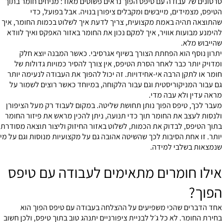
סרטונים של עבודה עם טיפס הפוך נראים פשוטים מאוד: מניחים חומר בתוך
הטיפס, מצמידים, מייבשים ומקבלים ציפורן בנויה. אבל בפועל, כדי
שהתוצאה תהיה באמת מקצועית, צריך לדעת איך לשלוט בכמות החומר, איך
להימנע מבועות אוויר, איך למקם נכון את החומר באזור האפקס ואיך לוודא
שהייבוש מלא.
יתרון נוסף הוא הפחתת הצורך בשיוף אגרסיבי. כאשר המבנה יוצא חלק
ומדויק יותר כבר לאחר הסרת הטיפס, אין צורך להסיר כמויות גדולות של
חומר או לתקן הרבה אי-אחידויות. זה יכול להפוך את העבודה לנעימה יותר
גם עבור המניקוריסטית וגם עבור הלקוחה, במיוחד כאשר רוצים לשמור על
מראה עדין ולא עבה מדי.
מעבר לכך, טיפס הפוך נותן תחושת שליטה. במקום לעבוד רק מעל הציפורן
ולנסות לעצב את החומר תוך כדי תנועה, ניתן להכין מראש את פיזור החומר
בתוך הטיפס, לבדוק את הכמות, לשלוט באזור החיזוק וליצור תוצאה מסודרת
יותר. זו אחת הסיבות לכך שהשיטה אהובה גם על מקצועיות מנוסות וגם על מי
שנמצאות בשלבי למידה.
אילו חומרים מתאימים לעבודה עם טיפס
הפוך?
אחד הדברים שהכי משפיעים על ההצלחה בעבודה עם טיפס הפוך הוא
בחירת החומר. לא כל ג׳ל לבניית ציפורניים יתנהג טוב בתוך טיפס, ולכן חשוב