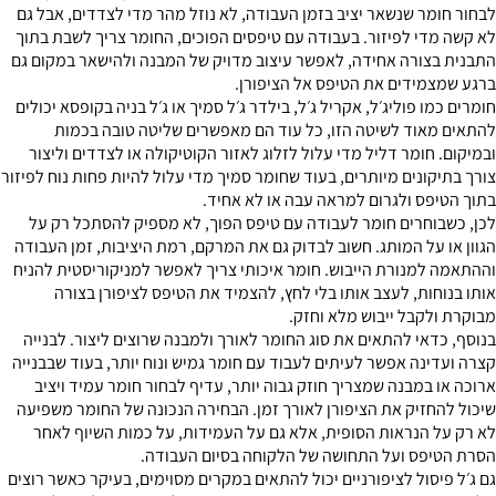
לבחור חומר שנשאר יציב בזמן העבודה, לא נוזל מהר מדי לצדדים, אבל גם
לא קשה מדי לפיזור. בעבודה עם טיפסים הפוכים, החומר צריך לשבת בתוך
התבנית בצורה אחידה, לאפשר עיצוב מדויק של המבנה ולהישאר במקום גם
ברגע שמצמידים את הטיפס אל הציפורן.
חומרים כמו פוליג׳ל, אקריל ג׳ל, בילדר ג׳ל סמיך או ג׳ל בניה בקופסא יכולים
להתאים מאוד לשיטה הזו, כל עוד הם מאפשרים שליטה טובה בכמות
ובמיקום. חומר דליל מדי עלול לזלוג לאזור הקוטיקולה או לצדדים וליצור
צורך בתיקונים מיותרים, בעוד שחומר סמיך מדי עלול להיות פחות נוח לפיזור
בתוך הטיפס ולגרום למראה עבה או לא אחיד.
לכן, כשבוחרים חומר לעבודה עם טיפס הפוך, לא מספיק להסתכל רק על
הגוון או על המותג. חשוב לבדוק גם את המרקם, רמת היציבות, זמן העבודה
וההתאמה למנורת הייבוש. חומר איכותי צריך לאפשר למניקוריסטית להניח
אותו בנוחות, לעצב אותו בלי לחץ, להצמיד את הטיפס לציפורן בצורה
מבוקרת ולקבל ייבוש מלא וחזק.
בנוסף, כדאי להתאים את סוג החומר לאורך ולמבנה שרוצים ליצור. לבנייה
קצרה ועדינה אפשר לעיתים לעבוד עם חומר גמיש ונוח יותר, בעוד שבבנייה
ארוכה או במבנה שמצריך חוזק גבוה יותר, עדיף לבחור חומר עמיד ויציב
שיכול להחזיק את הציפורן לאורך זמן. הבחירה הנכונה של החומר משפיעה
לא רק על הנראות הסופית, אלא גם על העמידות, על כמות השיוף לאחר
הסרת הטיפס ועל התחושה של הלקוחה בסיום העבודה.
גם ג׳ל פיסול לציפורניים יכול להתאים במקרים מסוימים, בעיקר כאשר רוצים