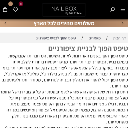
0
0
משלוחים מהירים לכל הארץ
/
/
דף הבית
מאמרים
טיפס הפוך לבניית ציפורניים
טיפס הפוך לבניית ציפורניים
טיפס הפוך הפך בשנים האחרונות לאחת השיטות המדוברות והמבוקשות
בעולם בניית הציפורניים. יותר ויותר מניקוריסטיות בוחרות לשלב אותו
בעבודה, בעיקר בגלל שהוא מאפשר ליצור מבנה נקי, אחיד ומדויק יותר בזמן
קצר יחסית. עבור מי שעובדת עם ג׳ל בניה, בילדר ג׳ל, פוליג׳ל או אקריל ג׳ל,
טיפס הפוך יכול להפוך את תהליך הבנייה לנוח יותר, מסודר יותר ולעיתים גם
מהיר יותר.
היתרון הגדול של השיטה הוא שהיא לא מתבססת רק על עיצוב ידני של החומר
מעל הציפורן. במקום לבנות את כל המבנה ישירות על גבי הציפורן או על
תבנית רגילה, מניחים את חומר הבנייה בתוך הטיפס עצמו, מעצבים את
הכמות והמבנה הרצוי, מצמידים את הטיפס אל הציפורן ומייבשים במנורה.
לאחר הייבוש מסירים את הטיפס, והציפורן נשארת עם מבנה בנוי, חלק
ואסתטי יותר.
חשוב להבין שטיפס הפוך הוא לא קיצור דרך שמחליף ידע מקצועי. הוא כלי