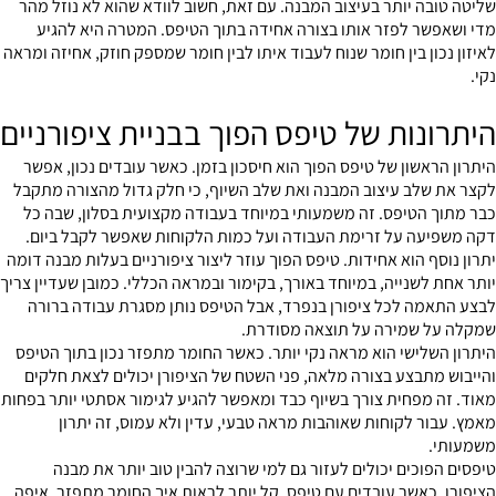
שליטה טובה יותר בעיצוב המבנה. עם זאת, חשוב לוודא שהוא לא נוזל מהר
מדי ושאפשר לפזר אותו בצורה אחידה בתוך הטיפס. המטרה היא להגיע
לאיזון נכון בין חומר שנוח לעבוד איתו לבין חומר שמספק חוזק, אחיזה ומראה
נקי.
היתרונות של טיפס הפוך בבניית ציפורניים
היתרון הראשון של טיפס הפוך הוא חיסכון בזמן. כאשר עובדים נכון, אפשר
לקצר את שלב עיצוב המבנה ואת שלב השיוף, כי חלק גדול מהצורה מתקבל
כבר מתוך הטיפס. זה משמעותי במיוחד בעבודה מקצועית בסלון, שבה כל
דקה משפיעה על זרימת העבודה ועל כמות הלקוחות שאפשר לקבל ביום.
יתרון נוסף הוא אחידות. טיפס הפוך עוזר ליצור ציפורניים בעלות מבנה דומה
יותר אחת לשנייה, במיוחד באורך, בקימור ובמראה הכללי. כמובן שעדיין צריך
לבצע התאמה לכל ציפורן בנפרד, אבל הטיפס נותן מסגרת עבודה ברורה
שמקלה על שמירה על תוצאה מסודרת.
היתרון השלישי הוא מראה נקי יותר. כאשר החומר מתפזר נכון בתוך הטיפס
והייבוש מתבצע בצורה מלאה, פני השטח של הציפורן יכולים לצאת חלקים
מאוד. זה מפחית צורך בשיוף כבד ומאפשר להגיע לגימור אסתטי יותר בפחות
מאמץ. עבור לקוחות שאוהבות מראה טבעי, עדין ולא עמוס, זה יתרון
משמעותי.
טיפסים הפוכים יכולים לעזור גם למי שרוצה להבין טוב יותר את מבנה
הציפורן. כאשר עובדים עם טיפס, קל יותר לראות איך החומר מתפזר, איפה