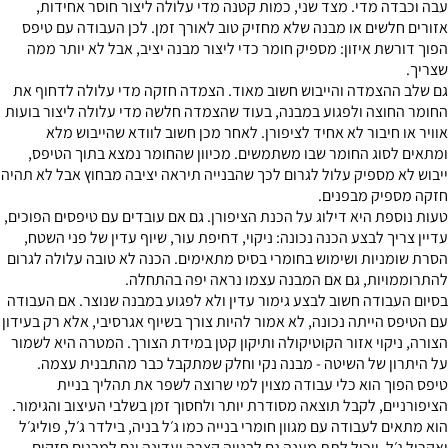
עבה וכבדה מדי. מצד שני, כמות קטנה מדי עלולה ליצור חוסר אחידות,
אזורים חלשים או מבנה שלא מחזיק טוב לאורך זמן. לכן העבודה עם טיפס
הפוך דורשת איזון: מספיק חומר כדי ליצור מבנה יציב, אבל לא יותר ממה
שצריך.
גם שלב ההצמדה והייבוש חשוב מאוד. הצמדה חזקה מדי עלולה לדחוף את
החומר החוצה ולפגוע במבנה, בעוד שהצמדה חלשה מדי עלולה ליצור בועות
אוויר או חיבור לא אחיד לציפורן. לאחר מכן חשוב לוודא שהייבוש מלא
ומתאים לסוג החומר שבו משתמשים. מכיוון שהחומר נמצא בתוך הטיפס,
ייבוש לא מספיק עלול לגרום לכך שהבנייה תיראה יציבה מבחוץ אבל לא תהיה
חזקה מספיק מבפנים.
טעות נוספת היא דילוג על הכנת הציפורן. גם אם עובדים עם טיפסים הפוכים,
עדיין צריך לבצע הכנה נכונה: ניקוי, דחיפת עור, שיוף עדין של פני השטח,
הסרת שומניות ושימוש בחומרי בסיס מתאימים. הכנה לא טובה עלולה לגרום
להתרוממויות, גם אם המבנה עצמו נראה יפה בהתחלה.
בסיום העבודה חשוב לבצע גימור עדין ולא לפגוע במבנה שנוצר. אם העבודה
עם הטיפס הייתה נכונה, לא אמור להיות צורך בשיוף אגרסיבי, אלא רק בעידון
הצורה, ניקוי אזור הקוטיקולה ותיקון קטן במידת הצורך. המטרה היא לשמור
על היתרון של השיטה - מבנה נקי וחלק שמתקבל כבר מהתבנית עצמה.
טיפס הפוך הוא כלי עבודה מצוין למי שרוצה לשפר את תהליך בניית
הציפורניים, לקבל תוצאה מסודרת יותר ולחסוך זמן בשלבי העיצוב והגימור.
הוא מתאים לעבודה עם מגוון חומרי בנייה כמו ג׳ל בניה, בילדר ג׳ל, פוליג׳ל
ואקריל ג׳ל, ויכול לתת מענה גם לבנייה קצרה ועדינה וגם למבנים חזקים