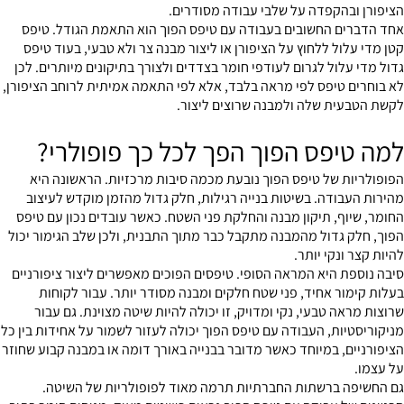
הציפורן ובהקפדה על שלבי עבודה מסודרים.
אחד הדברים החשובים בעבודה עם טיפס הפוך הוא התאמת הגודל. טיפס
קטן מדי עלול ללחוץ על הציפורן או ליצור מבנה צר ולא טבעי, בעוד טיפס
גדול מדי עלול לגרום לעודפי חומר בצדדים ולצורך בתיקונים מיותרים. לכן
לא בוחרים טיפס לפי מראה בלבד, אלא לפי התאמה אמיתית לרוחב הציפורן,
לקשת הטבעית שלה ולמבנה שרוצים ליצור.
למה טיפס הפוך הפך לכל כך פופולרי?
הפופולריות של טיפס הפוך נובעת מכמה סיבות מרכזיות. הראשונה היא
מהירות העבודה. בשיטות בנייה רגילות, חלק גדול מהזמן מוקדש לעיצוב
החומר, שיוף, תיקון מבנה והחלקת פני השטח. כאשר עובדים נכון עם טיפס
הפוך, חלק גדול מהמבנה מתקבל כבר מתוך התבנית, ולכן שלב הגימור יכול
להיות קצר ונקי יותר.
סיבה נוספת היא המראה הסופי. טיפסים הפוכים מאפשרים ליצור ציפורניים
בעלות קימור אחיד, פני שטח חלקים ומבנה מסודר יותר. עבור לקוחות
שרוצות מראה טבעי, נקי ומדויק, זו יכולה להיות שיטה מצוינת. גם עבור
מניקוריסטיות, העבודה עם טיפס הפוך יכולה לעזור לשמור על אחידות בין כל
הציפורניים, במיוחד כאשר מדובר בבנייה באורך דומה או במבנה קבוע שחוזר
על עצמו.
גם החשיפה ברשתות החברתיות תרמה מאוד לפופולריות של השיטה.