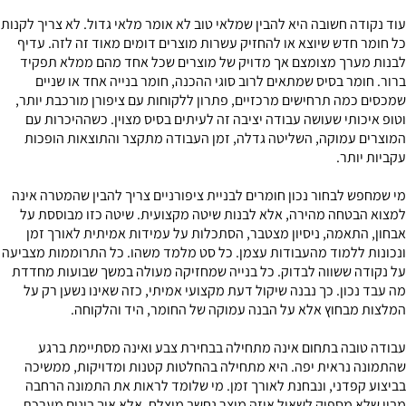
עוד נקודה חשובה היא להבין שמלאי טוב לא אומר מלאי גדול. לא צריך לקנות
כל חומר חדש שיוצא או להחזיק עשרות מוצרים דומים מאוד זה לזה. עדיף
לבנות מערך מצומצם אך מדויק של מוצרים שכל אחד מהם ממלא תפקיד
ברור. חומר בסיס שמתאים לרוב סוגי ההכנה, חומר בנייה אחד או שניים
שמכסים כמה תרחישים מרכזיים, פתרון ללקוחות עם ציפורן מורכבת יותר,
וטופ איכותי שעושה עבודה יציבה זה לעיתים בסיס מצוין. כשההיכרות עם
המוצרים עמוקה, השליטה גדלה, זמן העבודה מתקצר והתוצאות הופכות
עקביות יותר.
מי שמחפש לבחור נכון חומרים לבניית ציפורניים צריך להבין שהמטרה אינה
למצוא הבטחה מהירה, אלא לבנות שיטה מקצועית. שיטה כזו מבוססת על
אבחון, התאמה, ניסיון מצטבר, הסתכלות על עמידות אמיתית לאורך זמן
ונכונות ללמוד מהעבודות עצמן. כל סט מלמד משהו. כל התרוממות מצביעה
על נקודה ששווה לבדוק. כל בנייה שמחזיקה מעולה במשך שבועות מחדדת
מה עבד נכון. כך נבנה שיקול דעת מקצועי אמיתי, כזה שאינו נשען רק על
המלצות מבחוץ אלא על הבנה עמוקה של החומר, היד והלקוחה.
עבודה טובה בתחום אינה מתחילה בבחירת צבע ואינה מסתיימת ברגע
שהתמונה נראית יפה. היא מתחילה בהחלטות קטנות ומדויקות, ממשיכה
בביצוע קפדני, ונבחנת לאורך זמן. מי שלומד לראות את התמונה הרחבה
מבין שלא מספיק לשאול איזה מוצר נחשב מוצלח, אלא איך בונים מערכת