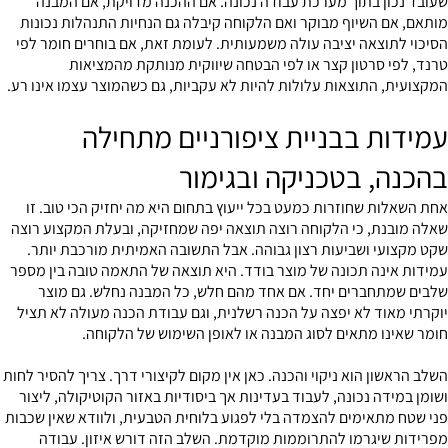
שעובד נכון בתוך מערכת עבודה נכונה. אם ההכנה מדויקת, אם המבנה
מותאם, אם השיוף מבוקר ואם הלקוחה קיבלה גם הנחיות התנהלות נכונות
הסיכוי לתוצאה יציבה עולה משמעותית. לעומת זאת, אם בוחרים חומר לפי
טרנד, לפי סרטון קצר או לפי הבטחה שיווקית מנותקת מהמציאות
המקצועית, התוצאות עלולות להיות לא עקביות, גם כשהמוצר עצמו אינו רע.
עמידות בבניית ציפורניים מתחילה
בהכנה, בטכניקה ובגימור
אחת השאלות שחוזרות כמעט בכל ייעוץ בתחום היא מה יחזיק הכי טוב. זו
שאלה מובנת, כי הלקוחה רוצה תוצאה יפה שמחזיקה, ובעלת המקצוע רוצה
שקט מקצועי ושביעות רצון גבוהה. אבל התשובה האמיתית מורכבת יותר.
עמידות אינה תכונה של מוצר בודד. היא תוצאה של התאמה טובה בין מספר
שלבים שמתחברים יחד. אם אחד מהם חלש, כל המבנה נחלש. גם מוצר
יוקרתי מאוד לא יפצה על הכנה רשלנית, וגם עבודת הכנה מעולה לא תציל
חומר שאינו מתאים לסוג המבנה או לאופן השימוש של הלקוחה.
השלב הראשון הוא ניקוי והכנה. כאן אין מקום לקיצורי דרך. צריך להסיר לחות
ושומן במידה נכונה, לעבוד בעדינות אך ביסודיות באזור הקוטיקולה, ליצור
פני שטח מתאימים להצמדה בלי לפגוע בלוחית הטבעית, ולוודא שאין שכבות
מפרידות שיגרמו להתרוממות מוקדמת. השלב הזה דורש איזון. עבודה