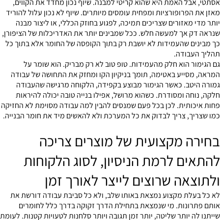
אסתטי, אבל האמת היא שהוא קריטי למבנה. שיוף נכון מחדד את הקווים,
מאזן את הפרופורציות ומפחית עומסים מיותרים. שיוף לא נכון עלול להוריד
יותר מדי מאזורים שצריכים תמיכה, לפגוע בחוזק הכללי, או ליצור מבנה
שנראה דק אך למעשה חלש. ככל שמבינים יותר את האדריכלות של הציפורן,
כך מבינים שהעמידות לא יושבת רק בתוך הקופסה של החומר אלא בתוך כל
תהליך העבודה.
גם הגימור הוא חלק מהעמידות. טופ טוב לא רק מבריק. הוא שומר על
המראה, מסייע באטימה, תומך בניקיון הקו ומחזק את התחושה של עבודה
גמורה היטב. כאשר הגימור מבוצע בקפידה, הלקוחה מרגישה שהעבודה
חלקה, נוחה ומסודרת. כשהוא מרושל, אפילו בנייה טובה יכולה להיראות
פחות איכותית. לכן בכל פעם שמנסים להבין למה עבודה מסוימת לא החזיקה
כמו שצריך, צריך לבדוק את כל המערכת ולא להאשים מיד את חומר הבנייה.
בחירה מקצועית של מוצרים צריכה
להתאים לרמת הניסיון, לסוג הלקוחות
ולתוצאה שרוצים לייצר לאורך זמן
לא כל בעלת מקצוע נמצאת באותו שלב, ולא כל סביבת עבודה דורשת את
אותם פתרונות. מי שנמצאת בתחילת הדרך זקוקה בדרך כלל לחומרים
שייתנו לה יותר שליטה, יותר זמן תגובה ויותר סלחנות לטעויות קטנות. לעומת