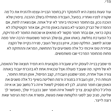
מדי.
עוד טעות נפוצה היא להתמקד רק בחומר הבנייה עצמו ולהזניח את כל מה
שקורה לפניו ואחריו. בפועל, העבודה מתחילה בשלב ההכנה. ציפורן שלא
הוכנה נכון, גם החומר האיכותי ביותר לא יציל אותה. אם נשארה לחות, אם
ההסרה של הברק הטבעי לא בוצעה באופן מדויק, אם אזור הקוטיקולה לא
נוקה כראוי, אם נבחר חומר מקשר לא מתאים או שכמות החומר לא מדויקת,
כל המערכת נחלשת. באותו אופן, גם שלב הגימור משמעותי הרבה יותר ממה
שנהוג לחשוב. החלקה טובה, איזון נכון של העובי, סגירה נקייה של הקצה
ובחירת טופ איכותי כל אלה משפיעים על התחושה, המראה וההחזקה לא
פחות מהחומר המרכזי שבו משתמשים.
מי שמבין בנייה לעומק יודע שעבודה מקצועית היא תמיד תוצאה של התאמה,
לא של חיקוי. מה שעובד מעולה אצל טכנאית אחת לא בהכרח יעבוד באותה
צורה אצל אחרת, מפני שסגנון העבודה, קצב הפיסול, אופן הנחת החומר,
תנוחת היד, זמן העבודה במנורה ורמת השליטה בשיוף כל אלה משנים את
האופן שבו חומר מתנהג. לכן לא מספיק לשאול איזה ג׳ל נחשב טוב או איזה
פוליג׳ל כולם קונים. צריך לשאול איזה חומר יושב נכון ביד שלך, מאפשר לך
שליטה, מגיב טוב לסוגי הלקוחות שאת פוגשת, ומשרת את רמת הגימור שאת
רוצה לייצר.