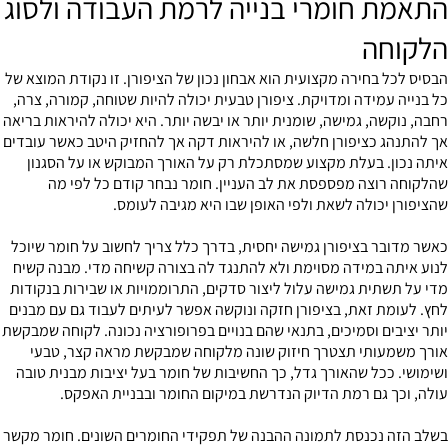
התאמת חומרי בנייה לרמת העבודה ולסוג
הלקוחה
הבסיס לכל בחירה מקצועית הוא אבחון נכון של הציפורן. זו נקודת המוצא של
כל בנייה עמידה ומדויקת. ציפורן טבעית יכולה להיות שטוחה, קמורה, צרה,
רחבה, נוקשה, גמישה, שומנית יותר או יבשה יותר. היא יכולה להיראות בריאה
אך להתנהג כציפורן חלשה, או להיראות דקה אך להחזיק היטב כאשר עובדים
איתה נכון. בעלת מקצוע שמסתכלת רק על האורך המבוקש או על הסגנון
שהלקוחה רוצה מפספסת את לב העניין. חומר נבחר קודם כל לפי מה
שהציפורן יכולה לשאת ולפי האופן שבו היא מגיבה לעומס.
כאשר מדובר בציפורן גמישה יחסית, בדרך כלל צריך לחשוב על חומר שיוכל
לנוע איתה במידה מסוימת ולא להתנגד לה בצורה קשיחה מדי. מבנה קשיח
מדי על תשתית גמישה עלול ליצור סדקים, התרוממויות או שבירות בנקודות
לחץ. לעומת זאת, בציפורן חזקה ונוקשה אפשר לעיתים לעבוד גם עם מבנים
יותר יציבים וסמיכים, בתנאי שהם בנויים בפרופורציה נכונה. לקוחה שמבקשת
אורך משמעותי תצטרך חיזוק שונה מלקוחה שמבקשת מראה קצר, טבעי
ושימושי. ככל שהאורך גדל, כך החשיבות של חומר בעל יציבות מבנית טובה
עולה, וכך גם רמת הדיוק הנדרשת במיקום החומר ובבניית האפקס.
בשלב הזה נכנסת לתמונה ההבנה של תפקידי החומרים השונים. חומר מקשר