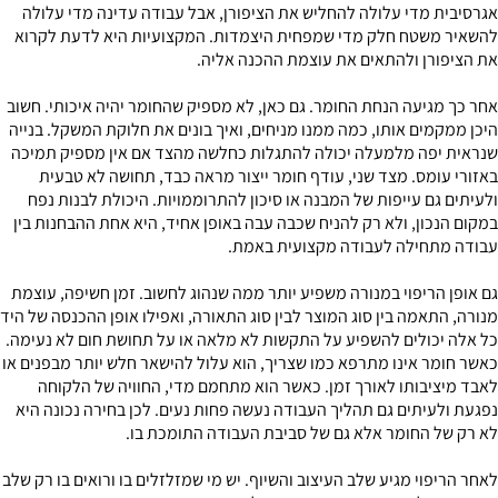
אגרסיבית מדי עלולה להחליש את הציפורן, אבל עבודה עדינה מדי עלולה
להשאיר משטח חלק מדי שמפחית היצמדות. המקצועיות היא לדעת לקרוא
את הציפורן ולהתאים את עוצמת ההכנה אליה.
אחר כך מגיעה הנחת החומר. גם כאן, לא מספיק שהחומר יהיה איכותי. חשוב
היכן ממקמים אותו, כמה ממנו מניחים, ואיך בונים את חלוקת המשקל. בנייה
שנראית יפה מלמעלה יכולה להתגלות כחלשה מהצד אם אין מספיק תמיכה
באזורי עומס. מצד שני, עודף חומר ייצור מראה כבד, תחושה לא טבעית
ולעיתים גם עייפות של המבנה או סיכון להתרוממויות. היכולת לבנות נפח
במקום הנכון, ולא רק להניח שכבה עבה באופן אחיד, היא אחת ההבחנות בין
עבודה מתחילה לעבודה מקצועית באמת.
גם אופן הריפוי במנורה משפיע יותר ממה שנהוג לחשוב. זמן חשיפה, עוצמת
מנורה, התאמה בין סוג המוצר לבין סוג התאורה, ואפילו אופן ההכנסה של היד
כל אלה יכולים להשפיע על התקשות לא מלאה או על תחושת חום לא נעימה.
כאשר חומר אינו מתרפא כמו שצריך, הוא עלול להישאר חלש יותר מבפנים או
לאבד מיציבותו לאורך זמן. כאשר הוא מתחמם מדי, החוויה של הלקוחה
נפגעת ולעיתים גם תהליך העבודה נעשה פחות נעים. לכן בחירה נכונה היא
לא רק של החומר אלא גם של סביבת העבודה התומכת בו.
לאחר הריפוי מגיע שלב העיצוב והשיוף. יש מי שמזלזלים בו ורואים בו רק שלב