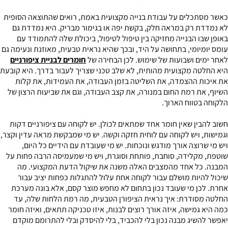
כאשר מסתכלים על עבודת בנייה מקצועית באמת, רואים שהתוצאה הסופית
לא נמדדת רק במראה חלק, בקשת יפה או בגימור מבריק. היא נמדדת גם
באופן שבו הבנייה מחזיקה בין טיפול לטיפול, ביכולת שלה להתמודד עם
עומס יומיומי, בתחושה על היד, ובכך שהיא נראית טבעית, מאוזנת ונעימה גם
לאחר ימים ושבועות של שימוש. לכן הבחירה של
חומרים לבניית ציפורניים
היא החלטה מקצועית מהותית, לא שלב טכני שצריך לעבור בדרך. היא קובעת
את איכות ההצמדה, את השליטה בזמן העבודה, את העמידות, את קלות
השיוף, את רמת החום במנורה, את קצב העבודה, וגם את שביעות הרצון של
הלקוחה בטווח הארוך.
חשוב להבין שאין חומר אחד שמתאים לכולן. יש לקוחה עם ציפורניים דקות
וגמישות, ויש לקוחה עם לוחית חזקה וקשה. יש מי שמבקשת מראה עדין וקצר,
ויש מי שרוצה אורך מודגש ונוכחות. יש מי שעובדת עם הידיים כל היום,
שוטפת, מקלידה, סוחבת, פותחת וסוגרת, ויש מי שמעמיסה הרבה פחות על
המבנה. כל אחד מהמצבים האלה משנה את שיקול הדעת המקצועי. מה
שיכול להיות מושלם עבור לקוחה אחת עלול להתגלות כפחות יציב עבור
אחרת. לכן מי שעובד נכון בתחום לא מחפש מוצר קסם, אלא בונה מערכת
החלטה מסודרת: איך נראית הציפורן הטבעית, מה רמת הלחות שלה, עד
כמה היא גמישה, איזה אורך רוצים לבנות, איזו טכניקה תתאים, ואיזה חומר
יאפשר להשיג מבנה נכון בלי להכביד, בלי להיסדק ובלי להתרומם מוקדם