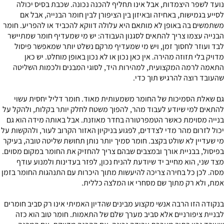
נועד לשפר היצמדות, אבל אינו תחליף להכנה נכונה. שכבת בסיס יכולה
לסייע בגמישות, באחיזה ובאיזון בין הציפורן לבין חומר הבנייה, אבל אם
משתמשים בה באופן לא מותאם היא עלולה דווקא להכביד או להפריע. חומר
הבנייה עצמו צריך להתאים לסגנון העבודה: יש מי שמעדיף חומר שמתיישר
לבד ועוזר לחסוך זמן, ויש מי שמעדיף מרקם נשלט יותר שמאפשר פיסול
מדויק בלי תזוזה מהירה. אין כאן נכון או לא נכון באופן מוחלט. יש כאן
התאמה לרמה המקצועית, למהירות היד, לסוגי המבנים ולכמות השליטה
שהעובד רוצה להרגיש תוך כדי.
גם שאלת הסמיכות של החומר משמעותית מאוד. חומר דליל יחסית עשוי
להתאים למי שיודע לעבוד מהר, להפוך משטח לחלק יותר בקלות, ולהקל על
בנייה מסוימת כאשר הטמפרטורה בחדר מאוזנת. אבל באותה מידה הוא גם
יכול לזרום מהר מדי לצדדים, לפגוע בניקיון האזור הקרוב לעור, ולהקשות על
מי שעדיין לא שולט בקצב. חומר סמיך יותר נותן תחושת שליטה טובה, בעיקר
בפיסול, בבניית אורך ובמצבים שבהם צריך להחזיק את החומר במקום מסוים.
מצד שני, הוא מחייב יד שיודעת להניח נכון, לפזר בעדינות ולמנוע עודף
מסה. לכן כל בחירה צריכה להיעשות מתוך היכרות עם התנהגות החומר בזמן
אמת, ולא רק מתוך שם מסחרי או המלצה כללית.
בנקודה הזו הרבה אנשי מקצוע מבינים שהדיון האמיתי אינו רק סביב חומרים
לבניית ציפורניים אלא סביב מערך שלם של התאמות. חומר טוב הוא כזה