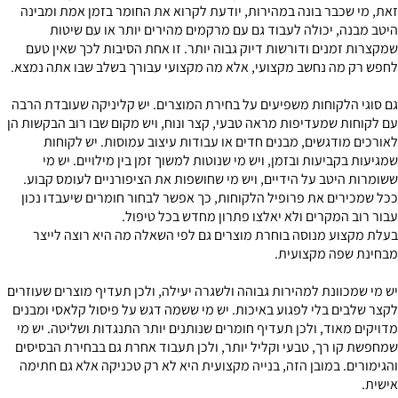
זאת, מי שכבר בונה במהירות, יודעת לקרוא את החומר בזמן אמת ומבינה
היטב מבנה, יכולה לעבוד גם עם מרקמים מהירים יותר או עם שיטות
שמקצרות זמנים ודורשות דיוק גבוה יותר. זו אחת הסיבות לכך שאין טעם
לחפש רק מה נחשב מקצועי, אלא מה מקצועי עבורך בשלב שבו אתה נמצא.
גם סוגי הלקוחות משפיעים על בחירת המוצרים. יש קליניקה שעובדת הרבה
עם לקוחות שמעדיפות מראה טבעי, קצר ונוח, ויש מקום שבו רוב הבקשות הן
לאורכים מודגשים, מבנים חדים או עבודות עיצוב עמוסות. יש לקוחות
שמגיעות בקביעות ובזמן, ויש מי שנוטות למשוך זמן בין מילויים. יש מי
ששומרות היטב על הידיים, ויש מי שחושפות את הציפורניים לעומס קבוע.
ככל שמכירים את פרופיל הלקוחות, כך אפשר לבחור חומרים שיעבדו נכון
עבור רוב המקרים ולא יאלצו פתרון מחדש בכל טיפול.
בעלת מקצוע מנוסה בוחרת מוצרים גם לפי השאלה מה היא רוצה לייצר
מבחינת שפה מקצועית.
יש מי שמכוונת למהירות גבוהה ולשגרה יעילה, ולכן תעדיף מוצרים שעוזרים
לקצר שלבים בלי לפגוע באיכות. יש מי ששמה דגש על פיסול קלאסי ומבנים
מדויקים מאוד, ולכן תעדיף חומרים שנותנים יותר התנגדות ושליטה. יש מי
שמחפשת קו רך, טבעי וקליל יותר, ולכן תעבוד אחרת גם בבחירת הבסיסים
והגימורים. במובן הזה, בנייה מקצועית היא לא רק טכניקה אלא גם חתימה
אישית.