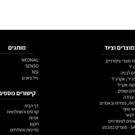
ם וציוד
מותגים
NEONAIL
 ציפורניים
SENSO
NSI
יה
נייל פארם
אקריג'ל
ריל
פים
קישורים נוספים
צירות ובאפרים
דף הבית