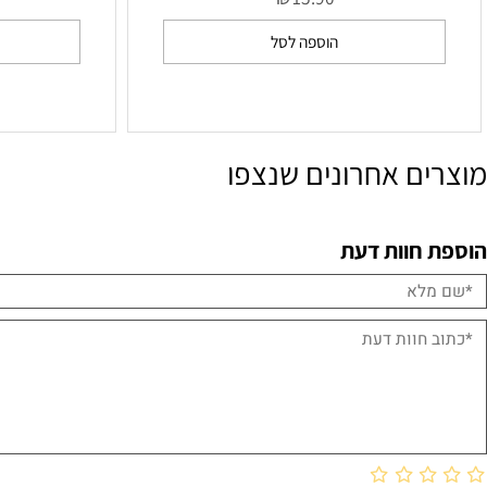
אבקת פליאק 2גר' 58
אבקת עין
₪
0
15.90
הוספה לסל
הו
ם אחרונים שנצפו
חוות דעת