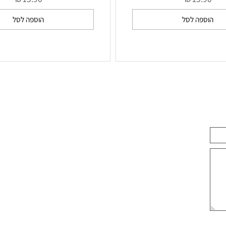
 החתול טורקיז
אבקת עין החתול סגול
₪
₪
15.90
15.9
ספה לסל
הוספה לסל