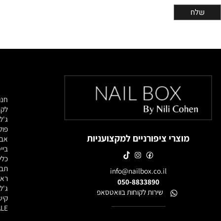
מוצרי
חנות מוצרי
לק ג'ל
ג'לים לבנ
פוליג'ל / 
מוצרי ציפורניים למקצועניות
אבקות אק
בייסים וטו
כלי עבודה
תבניות, פ
info@nailbox.co.il