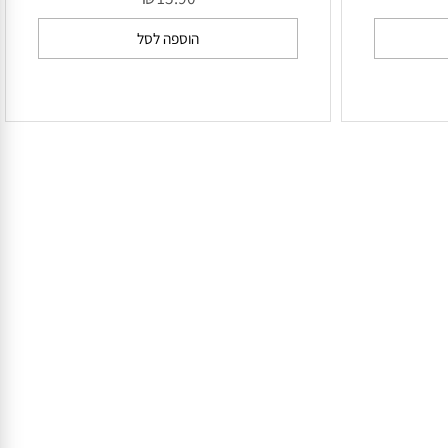
אבקת עין החתול לילך
₪
15.90
הוספה לסל