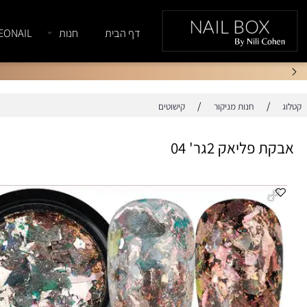
דף הבית
חנות
NEONAIL
/
/
חנות מניקור
קישוטים
ליאק 2גר' 04